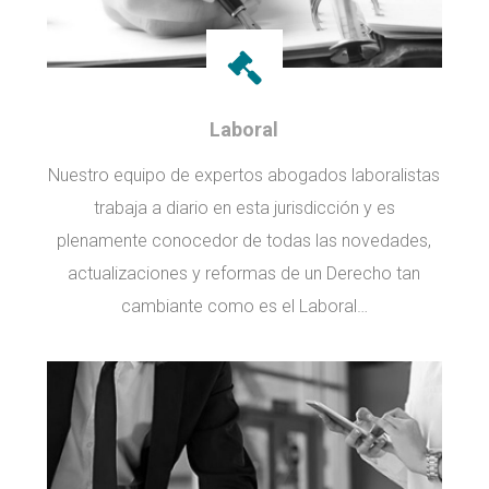
Laboral
Nuestro equipo de expertos abogados laboralistas
trabaja a diario en esta jurisdicción y es
plenamente conocedor de todas las novedades,
actualizaciones y reformas de un Derecho tan
cambiante como es el Laboral…