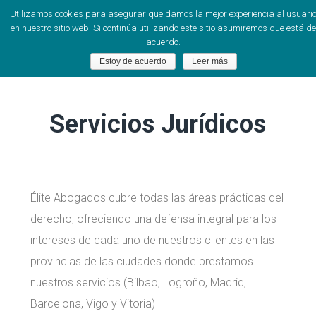
Utilizamos cookies para asegurar que damos la mejor experiencia al usuari
en nuestro sitio web. Si continúa utilizando este sitio asumiremos que está de
acuerdo.
Estoy de acuerdo
Leer más
Servicios Jurídicos
Élite Abogados cubre todas las áreas prácticas del
derecho, ofreciendo una defensa integral para los
intereses de cada uno de nuestros clientes en las
provincias de las ciudades donde prestamos
nuestros servicios (Bilbao, Logroño, Madrid,
Barcelona, Vigo y Vitoria)