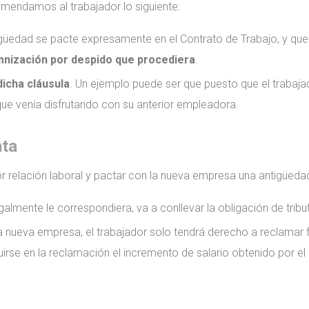
mendamos al trabajador lo siguiente:
igüedad se pacte expresamente en el Contrato de Trabajo, y qu
emnización por despido que procediera
.
dicha cláusula
. Un ejemplo puede ser que puesto que el trabaja
que venía disfrutando con su anterior empleadora.
nta
rior relación laboral y pactar con la nueva empresa una antigüe
almente le correspondiera, va a conllevar la obligación de tribu
a nueva empresa, el trabajador solo tendrá derecho a reclamar fr
luirse en la reclamación el incremento de salario obtenido por el