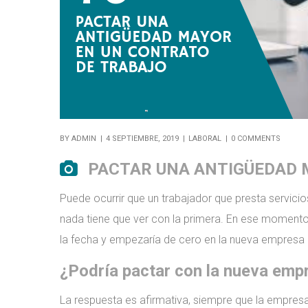
BY
ADMIN
4 SEPTIEMBRE, 2019
LABORAL
0 COMMENTS
PACTAR UNA ANTIGÜEDAD 
Puede ocurrir que un trabajador que presta servic
nada tiene que ver con la primera. En ese momento l
la fecha y empezaría de cero en la nueva empresa
¿Podría pactar con la nueva emp
La respuesta es afirmativa, siempre que la empresa