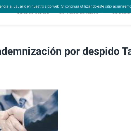
cia al usuario en nuestro sitio web. Si continúa utilizando este sitio asumirem
Quiénes somos
Servicios Jurídicos
Contacto
ndemnización por despido T