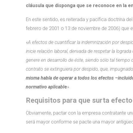
cláusula que disponga que se reconoce en la em
En este sentido, es reiterada y pacífica doctrina de
febrero de 2001 o 13 de noviembre de 2006) que e
«
A efectos de cuantificar la indemnización por despi
inicie relación laboral, derivada de respetar la logra
genere en desarrollo de éste, siendo sólo tal tiempo 
contrato se extinguiera por despido, que, impugnado
misma había de operar a todos los efectos –incluido
normativo aplicabl
e
».
Requisitos para que surta efect
Obviamente, pactar con la empresa contratante una
será mayor conforme se pacte una mayor antigüe