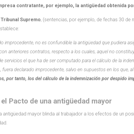
presa contratante, por ejemplo, la antigüedad obtenida po
l
Tribunal Supremo
, (sentencias, por ejemplo, de fechas 30 d
stablece:
do improcedente, no es confundible la antigüedad que pudiera asig
da con anteriores contratos, respecto a los cuales, aquel no consti
de servicios el que ha de ser computado para el cálculo de la ind
, fuera declarado improcedente, salvo en supuestos en los que, a
s, por tanto, los del cálculo de la indemnización por despido im
o el Pacto de una antigüedad mayor
 antigüedad mayor blinda al trabajador a los efectos de un pos
dad.