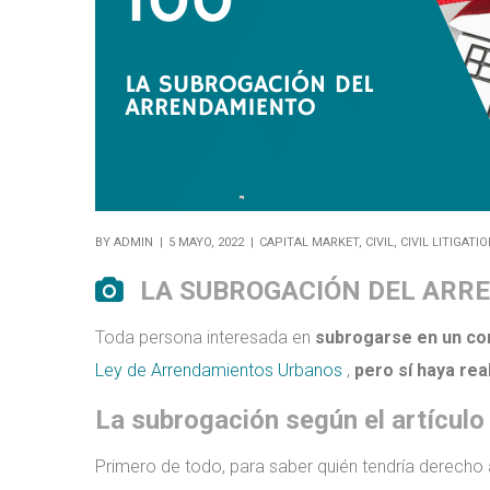
BY
ADMIN
5 MAYO, 2022
CAPITAL MARKET
,
CIVIL
,
CIVIL LITIGATI
LA SUBROGACIÓN DEL ARR
Toda persona interesada en
subrogarse en un co
Ley de Arrendamientos Urbanos
,
pero sí haya re
La subrogación según el artículo
Primero de todo, para saber quién tendría derecho 