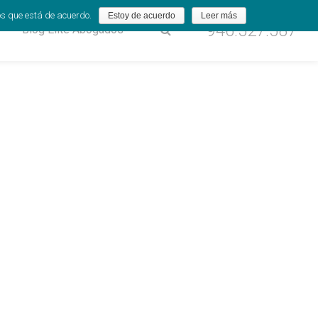
os que está de acuerdo.
Estoy de acuerdo
Leer más
946.527.587
Blog Élite Abogados