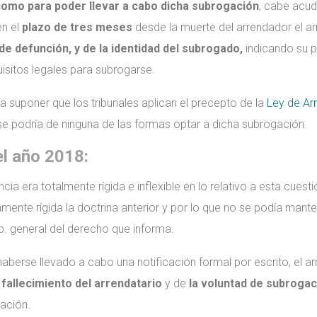
 como para poder llevar a cabo dicha subrogación
, cabe acud
en el
plazo de tres meses
desde la muerte del arrendador el arr
 de defunción, y de la identidad del subrogado,
indicando su p
isitos legales para subrogarse.
a suponer que los tribunales aplican el precepto de la
Ley de Ar
se podría de ninguna de las formas optar a dicha subrogación.
el año 2018:
ncia era totalmente rígida e inflexible en lo relativo a esta cuest
mente rígida la doctrina anterior y por lo que no se podía mant
p. general del derecho que informa.
haberse llevado a cabo una notificación formal por escrito, el 
l
fallecimiento del arrendatario
y de
la voluntad de subrogac
ación.