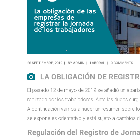
26 SEPTIEMBRE, 2019
BY
ADMIN
LABORAL
0 COMMENTS
LA OBLIGACIÓN DE REGIST
El pasado 12 de mayo de 2019 se añadió un aparta
realizada por los trabajadores. Ante las dudas surg
A continuación vamos a hacer un resumen sobre los
se expone es orientativo y está sujeto a cambios 
Regulación del Registro de Jorn