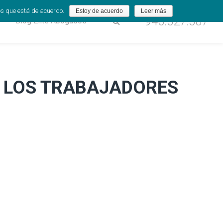
os que está de acuerdo.
Estoy de acuerdo
Leer más
946.527.587
Blog Élite Abogados
E LOS TRABAJADORES