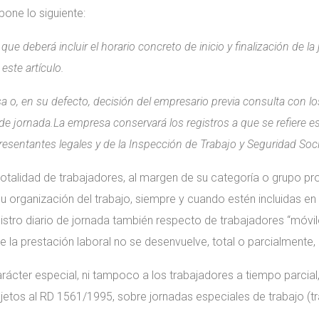
pone lo siguiente:
 que deberá incluir el horario concreto de inicio y finalización de 
 este artículo.
o, en su defecto, decisión del empresario previa consulta con los
de jornada.La empresa conservará los registros a que se refiere 
resentantes legales y de la Inspección de Trabajo y Seguridad Soci
a totalidad de trabajadores, al margen de su categoría o grupo pr
organización del trabajo, siempre y cuando estén incluidas en e
gistro diario de jornada también respecto de trabajadores “móvi
e la prestación laboral no se desenvuelve, total o parcialmente,
arácter especial, ni tampoco a los trabajadores a tiempo parcial, 
jetos al RD 1561/1995, sobre jornadas especiales de trabajo (tr