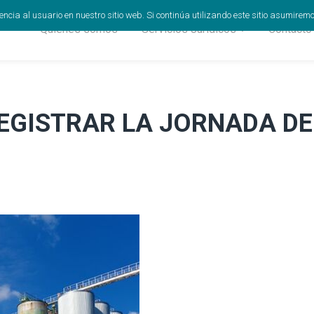
cia al usuario en nuestro sitio web. Si continúa utilizando este sitio asumirem
Quiénes somos
Servicios Jurídicos
Contacto
REGISTRAR LA JORNADA D