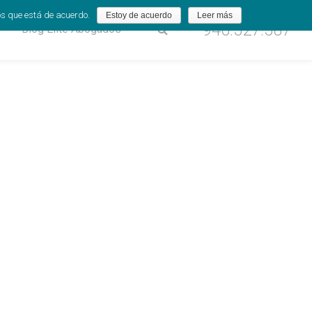
os que está de acuerdo.
Estoy de acuerdo
Leer más
946.527.587
Blog Élite Abogados