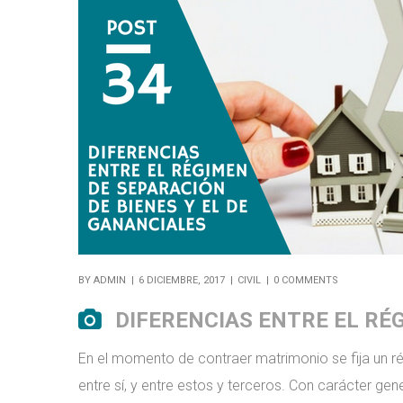
BY
ADMIN
6 DICIEMBRE, 2017
CIVIL
0 COMMENTS
DIFERENCIAS ENTRE EL RÉ
En el momento de contraer matrimonio se fija un r
entre sí, y entre estos y terceros. Con carácter ge