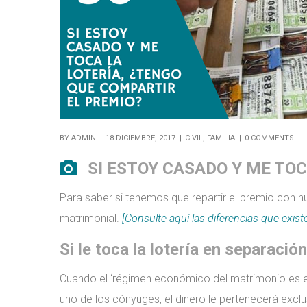
BY
ADMIN
18 DICIEMBRE, 2017
CIVIL
,
FAMILIA
0 COMMENTS
SI ESTOY CASADO Y ME TOC
Para saber si tenemos que repartir el premio con 
matrimonial.
[Consulte aquí las diferencias que exist
Si le toca la lotería en separació
Cuando el ‘régimen económico del matrimonio es el 
uno de los cónyuges, el dinero le pertenecerá excl