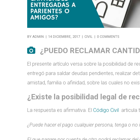
BY
ADMIN
14 DICIEMBRE, 2017
CIVIL
0 COMMENTS
¿PUEDO RECLAMAR CANTID
El presente artículo versa sobre la posibilidad de 
entregó para saldar deudas pendientes, realizar de
amistad, familia o afinidad, sobre las cuales no ex
¿Existe la posibilidad legal de 
La respuesta es afirmativa. El
Código Civil
articula 
¿Puede hacer el pago cualquier persona, tenga o no in
El que pagare por cuenta de otro podrá reclamar del