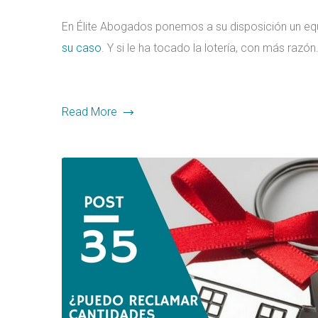
En Élite Abogados ponemos a su disposición un equ
su caso
. Y si le ha tocado la lotería, con más razón
Read More