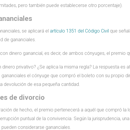
 mitades, pero también puede establecerse otro porcentaje).
gananciales
nanciales, se aplicará el
artículo 1351 del Código Civil
que señal
ad de gananciales.
o con dinero ganancial, es decir, de ambos cónyuges, el premio q
nero privativo? ¿Se aplica la misma regla? La respuesta es afi
gananciales el cónyuge que compró el boleto con su propio dine
 la devolución de esa pequeña cantidad.
es de divorcio
ación de hecho, el premio pertenecerá a aquél que compró la lot
errupción puntual de la convivencia. Según la jurisprudencia, u
o pueden considerarse gananciales.